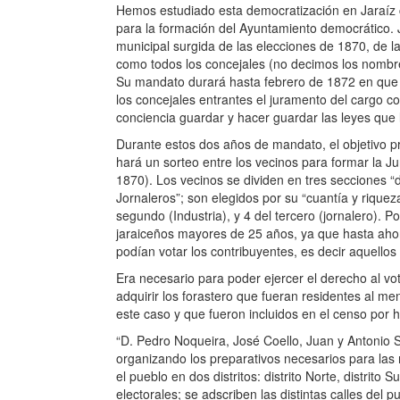
Hemos estudiado esta democratización en Jaraíz c
para la formación del Ayuntamiento democrático.
municipal surgida de las elecciones de 1870, de la
como todos los concejales (no decimos los nombr
Su mandato durará hasta febrero de 1872 en que 
los concejales entrantes el juramento del cargo co
conciencia guardar y hacer guardar las leyes que 
Durante estos dos años de mandato, el objetivo pr
hará un sorteo entre los vecinos para formar la J
1870). Los vecinos se dividen en tres secciones “d
Jornaleros”; son elegidos por su “cuantía y riqueza
segundo (Industria), y 4 del tercero (jornalero). P
jaraiceños mayores de 25 años, ya que hasta ahora
podían votar los contribuyentes, es decir aquellos 
Era necesario para poder ejercer el derecho al vo
adquirir los forastero que fueran residentes al 
este caso y que fueron incluidos en el censo por
“D. Pedro Noqueira, José Coello, Juan y Antonio 
organizando los preparativos necesarios para las 
el pueblo en dos distritos: distrito Norte, distrito 
electorales; se adscriben las distintas calles del p