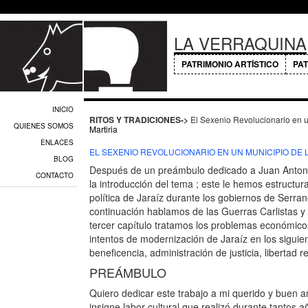
LA VERRAQUINA
PATRIMONIO ARTÍSTICO
PAT
INICIO
RITOS Y TRADICIONES->
El Sexenio Revolucionario en u
QUIENES SOMOS
Martiria
ENLACES
EL SEXENIO REVOLUCIONARIO EN UN MUNICIPIO DE LA
BLOG
Después de un preámbulo dedicado a Juan Anto
CONTACTO
la introducción del tema ; este le hemos estructura
política de Jaraíz durante los gobiernos de Serra
continuación hablamos de las Guerras Carlistas y
tercer capítulo tratamos los problemas económic
intentos de modernización de Jaraíz en los sigui
beneficencia, administración de justicia, libertad r
PREÁMBULO
Quiero dedicar este trabajo a mi querido y buen 
insigne labor cultural que realizó durante tantos 