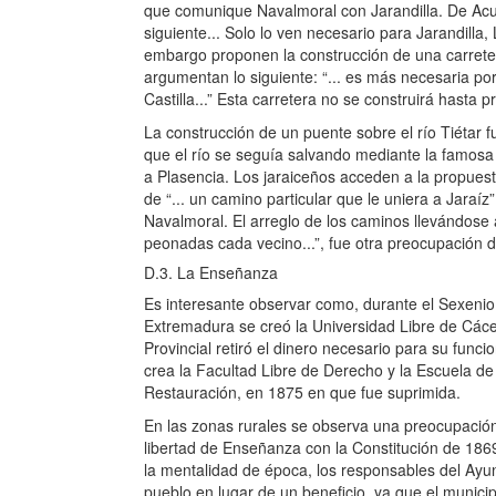
que comunique Navalmoral con Jarandilla. De Acue
siguiente... Solo lo ven necesario para Jarandilla
embargo proponen la construcción de una carreter
argumentan lo siguiente: “... es más necesaria po
Castilla...” Esta carretera no se construirá hasta pr
La construcción de un puente sobre el río Tiétar f
que el río se seguía salvando mediante la famosa
a Plasencia. Los jaraiceños acceden a la propues
de “... un camino particular que le uniera a Jaraí
Navalmoral. El arreglo de los caminos llevándose
peonadas cada vecino...”, fue otra preocupación 
D.3. La Enseñanza
Es interesante observar como, durante el Sexenio,
Extremadura se creó la Universidad Libre de Cácer
Provincial retiró el dinero necesario para su func
crea la Facultad Libre de Derecho y la Escuela de
Restauración, en 1875 en que fue suprimida.
En las zonas rurales se observa una preocupación 
libertad de Enseñanza con la Constitución de 186
la mentalidad de época, los responsables del Ayu
pueblo en lugar de un beneficio, ya que el munici