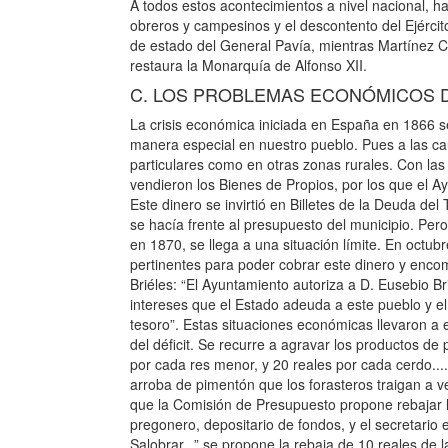
A todos estos acontecimientos a nivel nacional, h
obreros y campesinos y el descontento del Ejércit
de estado del General Pavía, mientras Martínez 
restaura la Monarquía de Alfonso XII.
C. LOS PROBLEMAS ECONÓMICOS D
La crisis económica iniciada en España en 1866 s
manera especial en nuestro pueblo. Pues a las c
particulares como en otras zonas rurales. Con la
vendieron los Bienes de Propios, por los que el 
Este dinero se invirtió en Billetes de la Deuda de
se hacía frente al presupuesto del municipio. Per
en 1870, se llega a una situación límite. En octu
pertinentes para poder cobrar este dinero y encom
Briéles: “El Ayuntamiento autoriza a D. Eusebio B
intereses que el Estado adeuda a este pueblo y el l
tesoro”. Estas situaciones económicas llevaron a 
del déficit. Se recurre a agravar los productos de
por cada res menor, y 20 reales por cada cerdo...
arroba de pimentón que los forasteros traigan a v
que la Comisión de Presupuesto propone rebajar los
pregonero, depositario de fondos, y el secretario 
Salobrar...” se propone la rebaja de 10 reales de l