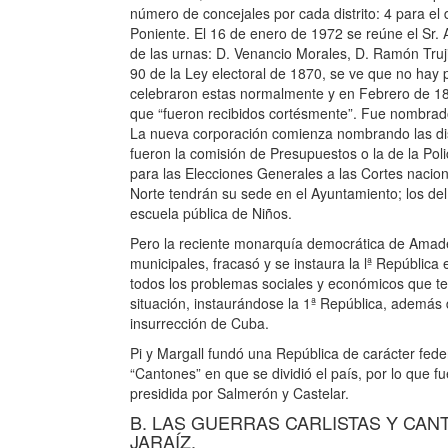
número de concejales por cada distrito: 4 para el di
Poniente. El 16 de enero de 1972 se reúne el Sr. 
de las urnas: D. Venancio Morales, D. Ramón Trujil
90 de la Ley electoral de 1870, se ve que no hay p
celebraron estas normalmente y en Febrero de 18
que “fueron recibidos cortésmente”. Fue nombrado 
La nueva corporación comienza nombrando las di
fueron la comisión de Presupuestos o la de la Poli
para las Elecciones Generales a las Cortes nacion
Norte tendrán su sede en el Ayuntamiento; los del 
escuela pública de Niños.
Pero la reciente monarquía democrática de Amad
municipales, fracasó y se instaura la lª Repúbli
todos los problemas sociales y económicos que ten
situación, instaurándose la 1ª República, además 
insurrección de Cuba.
Pi y Margall fundó una República de carácter feder
“Cantones” en que se dividió el país, por lo que f
presidida por Salmerón y Castelar.
B. LAS GUERRAS CARLISTAS Y CA
JARAÍZ.