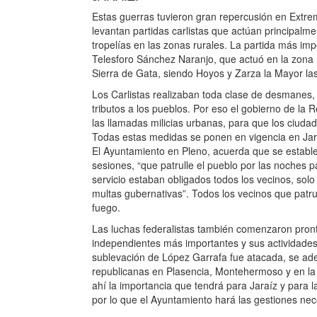
Estas guerras tuvieron gran repercusión en Extre
levantan partidas carlistas que actúan principalm
tropelías en las zonas rurales. La partida más im
Telesforo Sánchez Naranjo, que actuó en la zona N
Sierra de Gata, siendo Hoyos y Zarza la Mayor las
Los Carlistas realizaban toda clase de desmanes,
tributos a los pueblos. Por eso el gobierno de la
las llamadas milicias urbanas, para que los ciuda
Todas estas medidas se ponen en vigencia en Jar
El Ayuntamiento en Pleno, acuerda que se establez
sesiones, “que patrulle el pueblo por las noches p
servicio estaban obligados todos los vecinos, sol
multas gubernativas”. Todos los vecinos que patrul
fuego.
Las luchas federalistas también comenzaron pron
independientes más importantes y sus actividade
sublevación de López Garrafa fue atacada, se aden
republicanas en Plasencia, Montehermoso y en la 
ahí la importancia que tendrá para Jaraíz y para l
por lo que el Ayuntamiento hará las gestiones ne