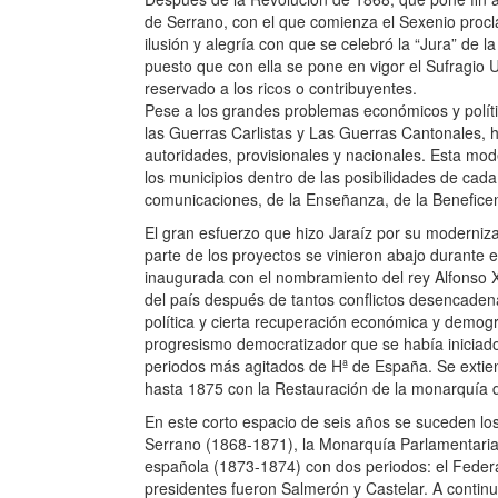
de Serrano, con el que comienza el Sexenio pro
ilusión y alegría con que se celebró la “Jura” de l
puesto que con ella se pone en vigor el Sufragio 
reservado a los ricos o contribuyentes.
Pese a los grandes problemas económicos y polít
las Guerras Carlistas y Las Guerras Cantonales, 
autoridades, provisionales y nacionales. Esta mo
los municipios dentro de las posibilidades de cad
comunicaciones, de la Enseñanza, de la Beneficenci
El gran esfuerzo que hizo Jaraíz por su moderniz
parte de los proyectos se vinieron abajo durante e
inaugurada con el nombramiento del rey Alfonso XI
del país después de tantos conflictos desencaden
política y cierta recuperación económica y demog
progresismo democratizador que se había iniciado 
periodos más agitados de Hª de España. Se extien
hasta 1875 con la Restauración de la monarquía d
En este corto espacio de seis años se suceden los
Serrano (1868-1871), la Monarquía Parlamentari
española (1873-1874) con dos periodos: el Federal
presidentes fueron Salmerón y Castelar. A continu